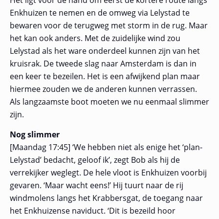
Het ligt voor de hand om eerst de kortere route langs
Enkhuizen te nemen en de omweg via Lelystad te
bewaren voor de terugweg met storm in de rug. Maar
het kan ook anders. Met de zuidelijke wind zou
Lelystad als het ware onderdeel kunnen zijn van het
kruisrak. De tweede slag naar Amsterdam is dan in
een keer te bezeilen. Het is een afwijkend plan maar
hiermee zouden we de anderen kunnen verrassen.
Als langzaamste boot moeten we nu eenmaal slimmer
zijn.
Nog slimmer
[Maandag 17:45] ‘We hebben niet als enige het ‘plan-
Lelystad’ bedacht, geloof ik’, zegt Bob als hij de
verrekijker weglegt. De hele vloot is Enkhuizen voorbij
gevaren. ‘Maar wacht eens!’ Hij tuurt naar de rij
windmolens langs het Krabbersgat, de toegang naar
het Enkhuizense naviduct. ‘Dit is bezeild hoor