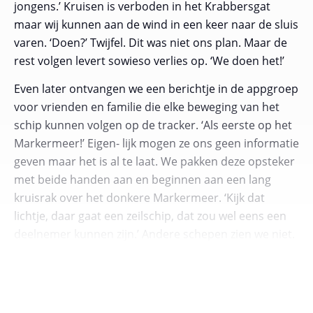
jongens.’ Kruisen is verboden in het Krabbersgat
maar wij kunnen aan de wind in een keer naar de sluis
varen. ‘Doen?’ Twijfel. Dit was niet ons plan. Maar de
rest volgen levert sowieso verlies op. ‘We doen het!’
Even later ontvangen we een berichtje in de appgroep
voor vrienden en familie die elke beweging van het
schip kunnen volgen op de tracker. ‘Als eerste op het
Markermeer!’ Eigen- lijk mogen ze ons geen informatie
geven maar het is al te laat. We pakken deze opsteker
met beide handen aan en beginnen aan een lang
kruisrak over het donkere Markermeer. ‘Kijk dat
lichtje, daar gaat een zeilschip, dat zou wel eens een
deelnemer kunnen zijn.’ Andere schepen zien we niet.