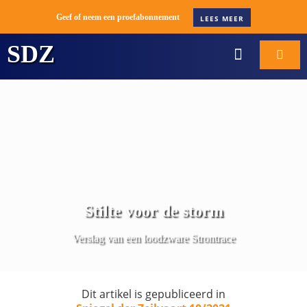
Geef of neem een proefabonnement
LEES MEER
SDZ
WORD ABONNEE
BOOT VERKOPE
Stilte voor de storm
Verslag van een loodzware Strontrace
Dit artikel is gepubliceerd in