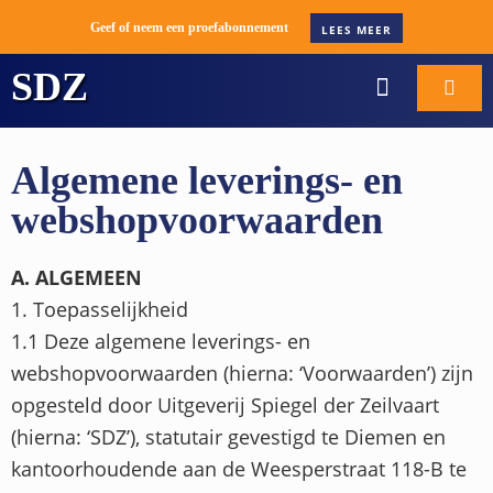
Geef of neem een proefabonnement
LEES MEER
SDZ
WORD ABONNEE
BOOT VERKOPE
Algemene leverings- en
webshopvoorwaarden
A. ALGEMEEN
1. Toepasselijkheid
1.1 Deze algemene leverings- en
webshopvoorwaarden (hierna: ‘Voorwaarden’) zijn
opgesteld door Uitgeverij Spiegel der Zeilvaart
(hierna: ‘SDZ’), statutair gevestigd te Diemen en
kantoorhoudende aan de Weesperstraat 118-B te