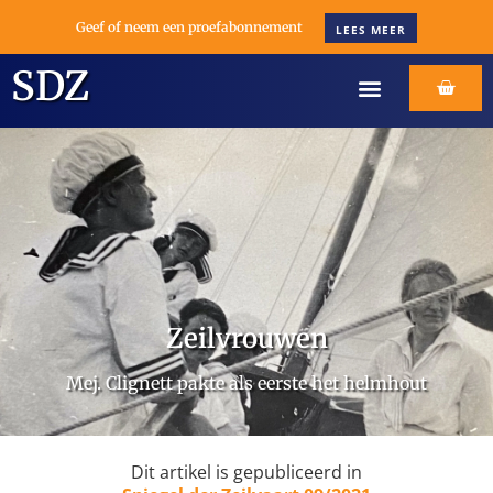
Geef of neem een proefabonnement
LEES MEER
SDZ
Zeilvrouwen
Mej. Clignett pakte als eerste het helmhout
Dit artikel is gepubliceerd in