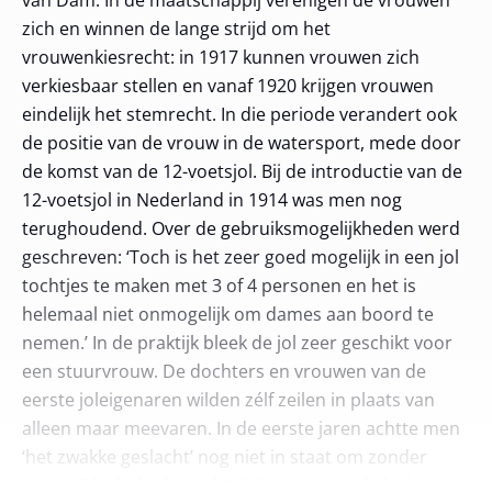
van Dam. In de maatschappij verenigen de vrouwen
zich en winnen de lange strijd om het
vrouwenkiesrecht: in 1917 kunnen vrouwen zich
verkiesbaar stellen en vanaf 1920 krijgen vrouwen
eindelijk het stemrecht. In die periode verandert ook
de positie van de vrouw in de watersport, mede door
de komst van de 12-voetsjol. Bij de introductie van de
12-voetsjol in Nederland in 1914 was men nog
terughoudend. Over de gebruiksmogelijkheden werd
geschreven: ‘Toch is het zeer goed mogelijk in een jol
tochtjes te maken met 3 of 4 personen en het is
helemaal niet onmogelijk om dames aan boord te
nemen.’ In de praktijk bleek de jol zeer geschikt voor
een stuurvrouw. De dochters en vrouwen van de
eerste joleigenaren wilden zélf zeilen in plaats van
alleen maar meevaren. In de eerste jaren achtte men
‘het zwakke geslacht’ nog niet in staat om zonder
mannelijke hulp de wedstrijd tot een goed einde te