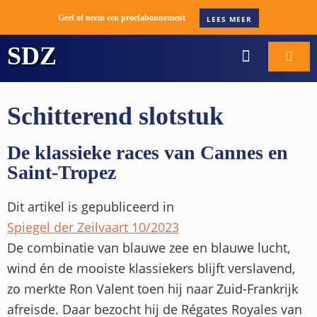
Geef of neem een proefabonnement
LEES MEER
SDZ
WORD ABONNEE
BOOT VERKOPE
Schitterend slotstuk
De klassieke races van Cannes en
Saint-Tropez
Dit artikel is gepubliceerd in
Spiegel der Zeilvaart 10/2023
De combinatie van blauwe zee en blauwe lucht,
wind én de mooiste klassiekers blijft verslavend,
zo merkte Ron Valent toen hij naar Zuid-Frankrijk
afreisde. Daar bezocht hij de Régates Royales van