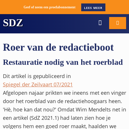
Geef of neem een proefabonnement
LEES MEER
SDZ
WORD ABONNEE
BOOT VERKOPE
Roer van de redactieboot
Restauratie nodig van het roerblad
Dit artikel is gepubliceerd in
Spiegel der Zeilvaart 07/2021
Afgelopen najaar prikten we ineens met een vinger
door het roerblad van de redactiehoogaars heen.
'Hè, hoe kan dat nou?' Omdat Wim Mendelts net in
een artikel (SdZ 2021.1) had laten zien hoe je
volgens hem een goed roer maakt, haalden we