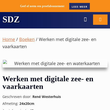
Geef of neem een proefabonnement
LEES MEER
SDZ
WORD ABONNEE
BOOT VERKOPE
Home
/
Boeken
/ Werken met digitale zee- en
vaarkaarten
Werken met digitale zee- en
vaarkaarten
Geschreven door:
René Westerhuis
Afmeting:
24x20cm