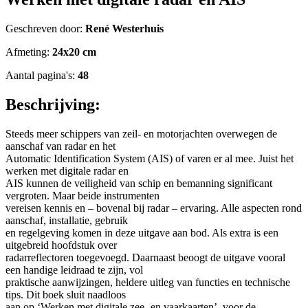
Geschreven door:
René Westerhuis
Afmeting:
24x20 cm
Aantal pagina's:
48
Beschrijving:
Steeds meer schippers van zeil- en motorjachten overwegen de
aanschaf van radar en het
Automatic Identification System (AIS) of varen er al mee. Juist het
werken met digitale radar en
AIS kunnen de veiligheid van schip en bemanning significant
vergroten. Maar beide instrumenten
vereisen kennis en – bovenal bij radar – ervaring. Alle aspecten rond
aanschaf, installatie, gebruik
en regelgeving komen in deze uitgave aan bod. Als extra is een
uitgebreid hoofdstuk over
radarreflectoren toegevoegd. Daarnaast beoogt de uitgave vooral
een handige leidraad te zijn, vol
praktische aanwijzingen, heldere uitleg van functies en technische
tips. Dit boek sluit naadloos
aan op ‘Werken met digitale zee- en vaarkaarten’, voor de