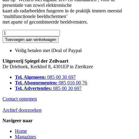
presentatie van zowel elektronische
kaart als radarbeelden fungeren in de praktijk immers meestal
‘multifunctionele beeldschermen’
met aparte of gecombineerde beeldvensters.
Werken
met
Toevoegen aan winkelwagen
digitale
radar
Veilig betalen met iDeal of Paypal
en
AIS
Uitgeverij Spiegel der Zeilvaart
aantal
De Driehoek, Kerkhof 8, 4301EP in Zierikzee
Tel. Algemeen:
085 00 30 697
Tel. Abonnementen:
085 016 00 76
Tel. Advertenties:
085 00 30 697
Contact opnemen
Archief doorzoeken
Navigeer naar
Home
Magazines