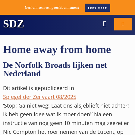
Geef of neem een proefabonnement
LEES MEER
SDZ
WORD ABONNEE
BOOT VERKOPE
Home away from home
De Norfolk Broads lijken net
Nederland
Dit artikel is gepubliceerd in
Spiegel der Zeilvaart 08/2025
‘Stop! Ga niet weg! Laat ons alsjeblieft niet achter!
Ik heb geen idee wat ik moet doen!’ Na een
instructie van nog geen 10 minuten mag zeezeiler
Nic Compton het roer nemen van de Lucent, op