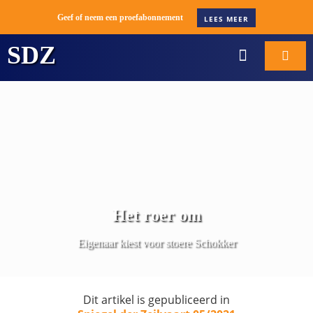
Geef of neem een proefabonnement
LEES MEER
SDZ
WORD ABONNEE
BOOT VERKOPE
Het roer om
Eigenaar kiest voor stoere Schokker
Dit artikel is gepubliceerd in