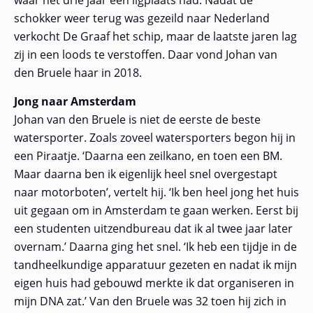
waar het drie jaar een ligplaats had. Nadat de
schokker weer terug was gezeild naar Nederland
verkocht De Graaf het schip, maar de laatste jaren lag
zij in een loods te verstoffen. Daar vond Johan van
den Bruele haar in 2018.
Jong naar Amsterdam
Johan van den Bruele is niet de eerste de beste
watersporter. Zoals zoveel watersporters begon hij in
een Piraatje. ‘Daarna een zeilkano, en toen een BM.
Maar daarna ben ik eigenlijk heel snel overgestapt
naar motorboten’, vertelt hij. ‘Ik ben heel jong het huis
uit gegaan om in Amsterdam te gaan werken. Eerst bij
een studenten uitzendbureau dat ik al twee jaar later
overnam.’
Daarna ging het snel. ‘Ik heb een tijdje in de
tandheelkundige apparatuur gezeten en nadat ik mijn
eigen huis had gebouwd merkte ik dat organiseren in
mijn DNA zat.’ Van den Bruele was 32 toen hij zich in