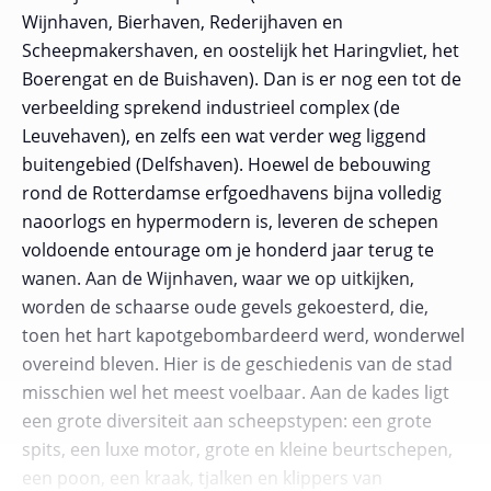
Wijnhaven, Bierhaven, Rederijhaven en
Scheepmakershaven, en oostelijk het Haringvliet, het
Boerengat en de Buishaven). Dan is er nog een tot de
verbeelding sprekend industrieel complex (de
Leuvehaven), en zelfs een wat verder weg liggend
buitengebied (Delfshaven). Hoewel de bebouwing
rond de Rotterdamse erfgoedhavens bijna volledig
naoorlogs en hypermodern is, leveren de schepen
voldoende entourage om je honderd jaar terug te
wanen. Aan de Wijnhaven, waar we op uitkijken,
worden de schaarse oude gevels gekoesterd, die,
toen het hart kapotgebombardeerd werd, wonderwel
overeind bleven. Hier is de geschiedenis van de stad
misschien wel het meest voelbaar. Aan de kades ligt
een grote diversiteit aan scheepstypen: een grote
spits, een luxe motor, grote en kleine beurtschepen,
een poon, een kraak, tjalken en klippers van