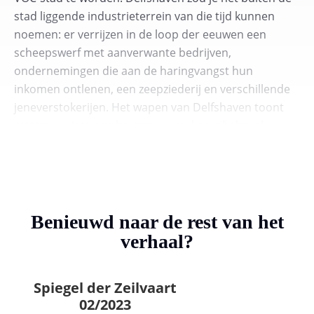
stad liggende industrieterrein van die tijd kunnen
noemen: er verrijzen in de loop der eeuwen een
scheepswerf met aanverwante bedrijven,
ondernemingen die aan de haringvangst hun
inkomen ontlenen, een zeepziederij en verschillende
jeneverstokerijen. Het wapen van Delfshaven toont
niet voor niets een haring en een korenhalm, als
voornaamste bronnen van inkomsten.
Benieuwd naar de rest van het
verhaal?
Spiegel der Zeilvaart
02/2023