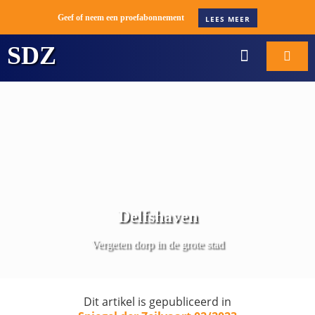
Geef of neem een proefabonnement
LEES MEER
SDZ
WORD ABONNEE
BOOT VERKOPE
Delfshaven
Vergeten dorp in de grote stad
Dit artikel is gepubliceerd in